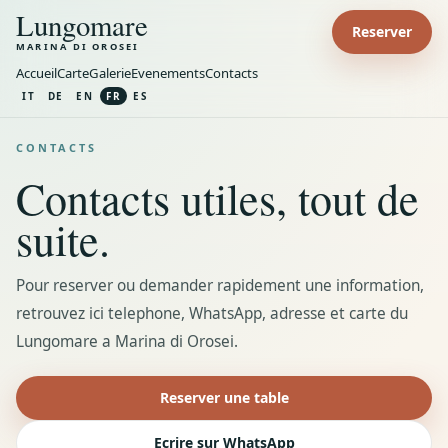
Lungomare
Reserver
MARINA DI OROSEI
Accueil
Carte
Galerie
Evenements
Contacts
IT
DE
EN
FR
ES
CONTACTS
Contacts utiles, tout de
suite.
Pour reserver ou demander rapidement une information,
retrouvez ici telephone, WhatsApp, adresse et carte du
Lungomare a Marina di Orosei.
Reserver une table
Ecrire sur WhatsApp