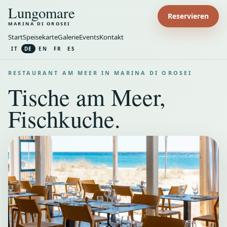
Lungomare
Reservieren
MARINA DI OROSEI
Start
Speisekarte
Galerie
Events
Kontakt
IT
DE
EN
FR
ES
RESTAURANT AM MEER IN MARINA DI OROSEI
Tische am Meer,
Fischkuche.