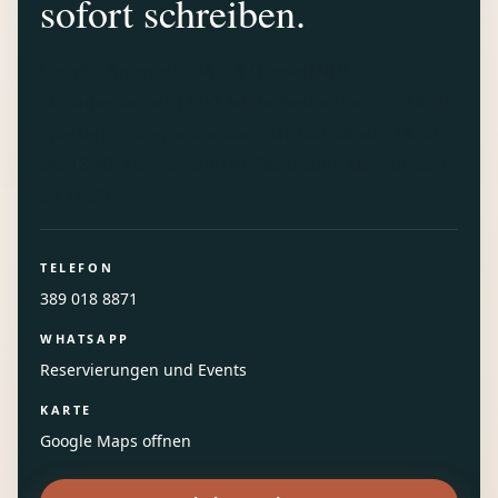
sofort schreiben.
Località Sporodai, 08028 Orosei (NU)
.
Mittagessen ab 12:00, letzte Bestellung um 14:30;
Speisen im angrenzenden Bar Bistrot von 14:30
bis 18:00; Abendessen im Ristorante Lungomare
ab 18:30.
TELEFON
389 018 8871
WHATSAPP
Reservierungen und Events
KARTE
Google Maps offnen